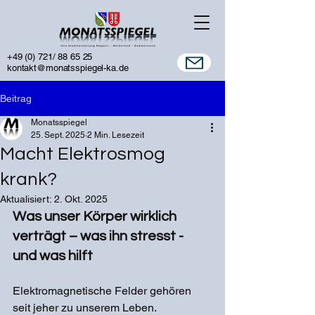
+49 (0) 721/ 88 65 25
kontakt@monatsspiegel-ka.de
Beitrag
Monatsspiegel
25. Sept. 2025
2 Min. Lesezeit
Macht Elektrosmog
krank?
Aktualisiert:
2. Okt. 2025
Was unser Körper wirklich 
verträgt – was ihn stresst - 
und was hilft
Elektromagnetische Felder gehören 
seit jeher zu unserem Leben. 