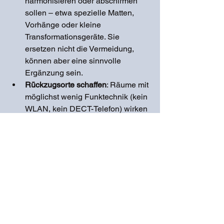
harmonisieren oder abschirmen 
sollen – etwa spezielle Matten, 
Vorhänge oder kleine 
Transformationsgeräte. Sie 
ersetzen nicht die Vermeidung, 
können aber eine sinnvolle 
Ergänzung sein.
Rückzugsorte schaffen
: Räume mit 
möglichst wenig Funktechnik (kein 
WLAN, kein DECT-Telefon) wirken 
wie eine Regenerationsoase für 
den Organismus.
Wer langfristig gesund bleiben möchte, 
sollte bewusst mit Technik umgehen 
und sein Umfeld so gestalten, dass 
Körper und Geist immer wieder Phasen 
echter Regeneration haben.