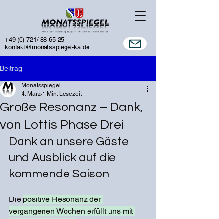
+49 (0) 721/ 88 65 25
kontakt@monatsspiegel-ka.de
Beitrag
Monatsspiegel
4. März
1 Min. Lesezeit
Große Resonanz – Dank,
von Lottis Phase Drei
Dank an unsere Gäste 
und Ausblick auf die 
kommende Saison
Die 
positive Resonanz der 
vergangenen Wochen erfüllt uns mit 